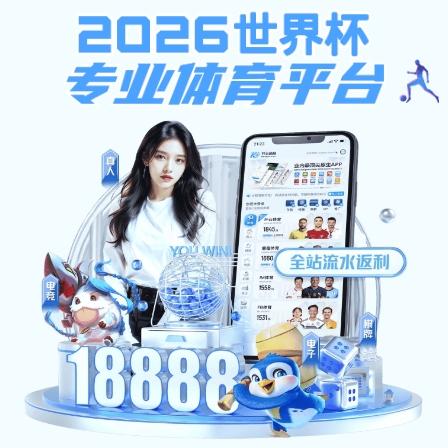
安博体育-安博（中国）
今天是：
安博体育-安博（中国）:
安博体育-安博（中国）:
安博体育-安
首页
安博体育-安博
专业设
安博体育-安
（中国）概况
招生就