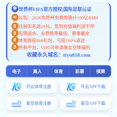
信息来源：
发布日期：2022-09-24
访问量：
朱显英，男，副教授，物流管理专业带头人，经济管
理安博体育-安博（中国）副院长，主要研究方向：物流与
供应链管理。
2017年获得河北省优秀教师称号，主讲《仓
储作业实务》、《供应链管理》等专业课程，主持参与了
省厅级课题7项，发表论文10篇，其中核心论文4篇，主持
参与编写教材2部，多次指导学生参加“智慧物流作业方案
设计与实施”项目大赛和“中国技能大赛-河北省电子信息职
业技能大赛（物流企业运营与管理项目）”，并获得优异成
绩。