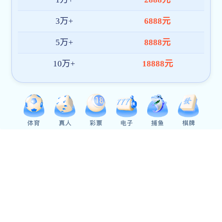
安博体育-安博（中国）:友情链接
院部通道
行业站点
教育站点
专题网站
安博体育-安博（中国）:联系方式
地址：石家庄市鹿泉区卧龙路99号
电话：0311-82280596(卧龙院办) 82286661(卧龙招办) 82286662(卧