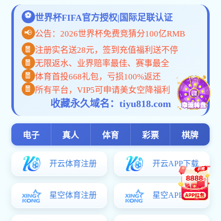
当前位置：
首页
>
通知
通知公告
· 2026年专升本退役大学生士兵...
· 2026年专升本建档立卡公示
· 关于拟同意张怀月等同学转专...
· 安博体育-安博（中国）中外合作...