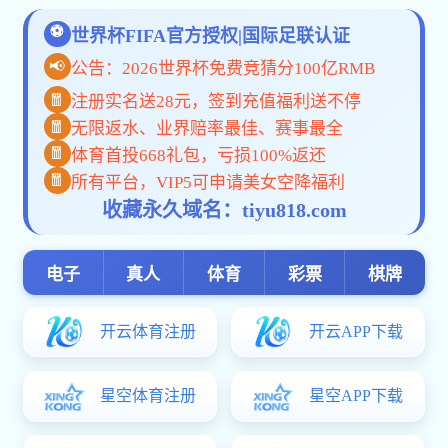
当前位置:
网站首页
>> 正文
安博体育-
发布者：