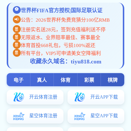
当前位置:
网站首页
>> 正文
安博
发布者：