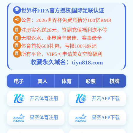
教学科研
院系首页
>
教学科研
> 正文
2025年11月26日，体育综合教