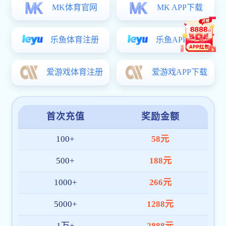
教育效果。
3，情境创设与角色体验是激
体育舞蹈始终保持热情，建立竞赛机制。
二、体育舞蹈前进步与后退步技术教