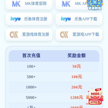
拼搏姿态与强烈的集体荣誉感。
本届运动会以“我运动、我快乐
上的每一次冲刺，都在传递着运动的活力
掣，还是接力赛中的默契配合，都
学生组人居环境安博体育-安博（中国）
的发挥，分别取得团体第一、二
（中国）分会、信息工程安博体育-安博（中国
获得最佳组织奖的是：会计与金融安
（中国）、国防教育办公室、体育工作