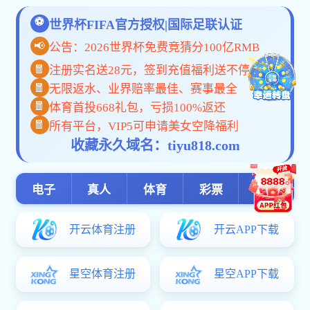
安博体育-安博（中国）: 资料
下载
|
|
|
首页
部门简介
新闻动态
合作院
资料下载
|
|
|
校
学生项目
中文+职业技能
资料
|
下载
来华留学
《国际交流活
附件【
附件1国际交
上一条