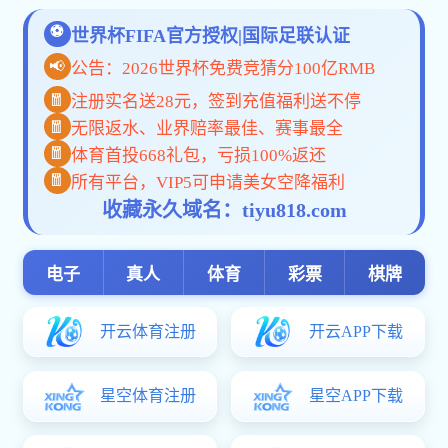
安博体育-安博（中国）: 学生活动