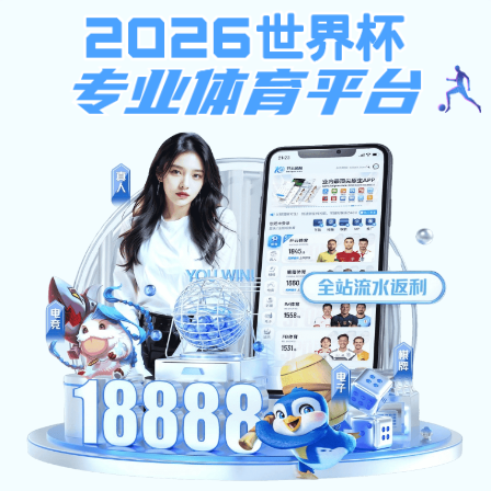
安博体育-安博（中国）
今天是：
安博体育-安博（中国）:
安博体育-安博（中国）:
安博体育-安
首页
安博体育-安博
专业设
安博体育-安
（中国）概况
招生就