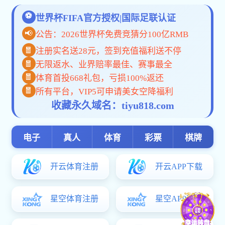
为了积极响应学：耪，落实“一部一赛
能大赛，此比赛旨在提高计算机专业学生的专业技能
此比赛是面向所有计算机专业的学生，两人为一
操作技能和扎实的理论知识，全神贯注的制作丰