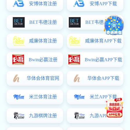
本次比赛内容涵盖了设计理论知识和实际操作技
的创意图形设计作品。评审团根据作品的创意
天，参赛同学们以饱满的热情和高度的专业素养
在比赛现。琂22级计算机专业的学生们积极
用熟练的设计软件和扎实的理论知识，将创意变