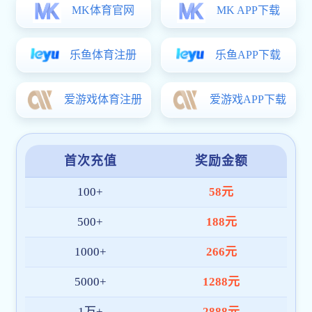
经过激烈的角逐，最终30位同学脱颖而出
获得三等奖。此外，还有优秀奖若干名同学获得了
本次平面设计技能比赛的成功举办，不
力。通过比赛，学生们可以锻炼自己的实践能力
总之，本次中职平面设计技能比赛的成功举办
学、以赛促教”的理念，积极落实立德
才，为学生的成长和发展提供更好的保障和支持