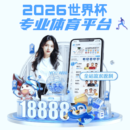
安博体育-安博（中国）