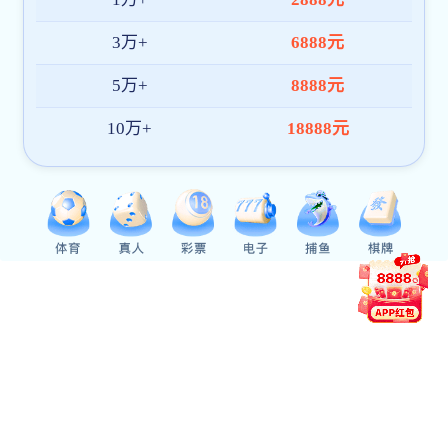
施教，教学相长；不得违反教学纪律，敷衍
教学，或擅自从事影响教育教学本职工作的
兼职兼薪行为。
五、关心爱护学生。
严慈相济，诲人不
倦，真心关爱学生，严格要求学生，做学生
良师益友；不得要求学生从事与教学、科
研、社会服务无关的事宜。
六、坚持言行雅正。
为人师表，以身作
则，举止文明，作风正派，自重自爱；不得
与学生发生任何不正当关系，严禁任何形式
的猥亵、性骚扰行为。