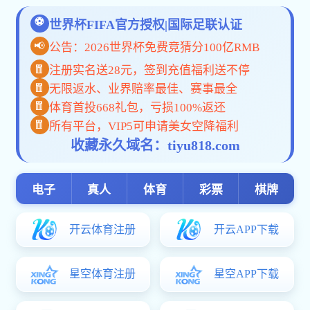
学习园地
安博体育-安博（中国）: 学习园地
当前位置：
首页
->
学习园地
->
正文
安博体育-安博（中国）:新时代高校教师职业行
为十项准则
阅读次数：
日期：2024-11-22
新时代高校教师
安博体育-安博（中国）:
职业行为十项准则
教师是人类灵魂的工程师，是人类文明
的传承者。长期以来，广大教师贯彻党的教
育方针，教书育人，呕心沥血，默默奉献，
为国家发展和民族振兴作出了重大贡献。新