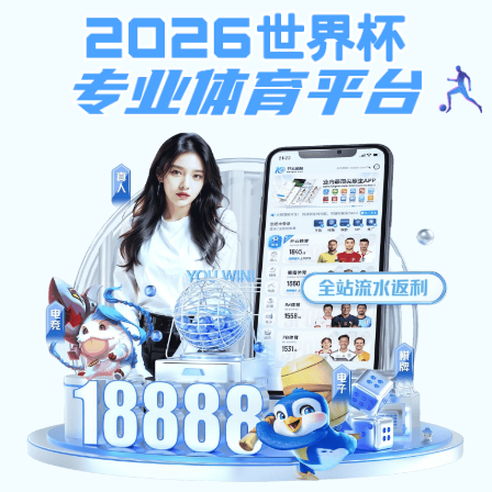
安博体育-安博（中国）