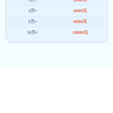
础稳、优势多、韧性强、潜能大，长期向好
的支撑条件和基本趋势没有变。我们要正视
困难、坚定信心，努力把各方面积极因素转
化为发展实绩。
会议认为，
实践中，我们不断深化对经
济工作的规律性认识。党中央集中统一领导
是做好经济工作的根本保证，在关键时刻、
重要节点，党中央及时研判形势、作出决策
部署，确保我国经济航船乘风破浪、行稳致
远。必须统筹好有效市场和有为政府的关
系，形成既
“放得活”又“管得住”的经济秩序。
必须统筹好总供给和总需求的关系，畅通国
民经济循环。必须统筹好培育新动能和更新