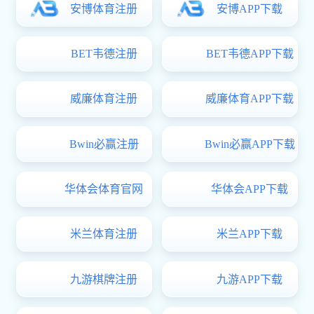
中共中央政治局常委李强、赵乐际、王沪
宁、蔡奇、丁薛祥、李希出席会议。
习近平在重要讲话中总结
2024年经济工
作，分析当前经济形势，部署2025年经济工
作。李强作总结讲话，对贯彻落实习近平总
书记重要讲话精神、做好明年经济工作提出
要求。
会议认为，
今年是实现
“十四五”规划目标
任务的关键一年。面对外部压力加大、内部
困难增多的复杂严峻形势，以习近平同志为
核心的党中央团结带领全党全国各族人民，
沉着应变、综合施策，经济运行总体平稳、
稳中有进，高质量发展扎实推进，经济社会