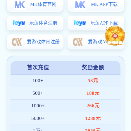
观，为新时代国家安全工作提供了强大思想
武器。党的二十届三中全会对推进国家安全
体系和能力现代化作出新部署。全省各地各
部门要深入学习贯彻习近平总书记重要指示
和党的二十届三中全会精神，认真践行总体
国家安全观，强化底线思维、极限思维，树
牢安全发展理念，坚定不移走中国特色国家
安全道路，以实际行动忠诚捍卫
“两个确立”、
坚决做到“两个维护”。
倪岳峰强调，
要坚持把政治安全放在首
要位置，持续加强党的创新理论武装，巩固
马克思主义在意识形态领域的指导地位，坚
定维护国家政权安全、制度安全、意识形态