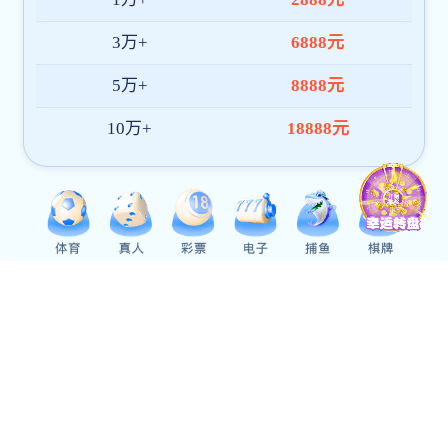
能大赛一等奖的中等职业学校应届毕业生
号的在职在岗中等职业学校毕业生，可
相关，招生院校在相同或相近专业免
对考生资格进行审查和公示后（公示期
5个工
（一）免试申请流程：
1.申请单招免试考生须在2024年2月26
并向对应的牵头院校缴纳考试费。
2.完成单招报名后，请于3月3日前
也于3月3日前邮寄至安博体育-安博（中国）
邮寄地址：石家庄市鹿泉区卧龙
收件人：招生办公室
联系电话：
0311-82286661
（二）免试提交材料：