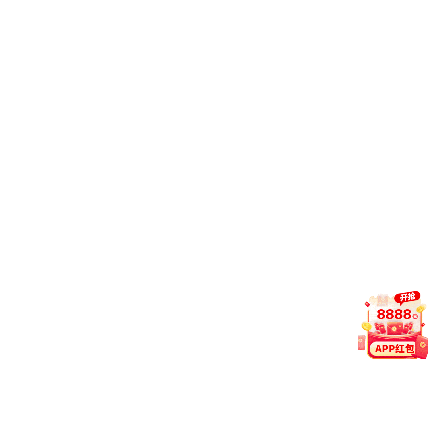
1. 《安博体育-安博（中国）2024年高职
2. 高考报名信息确认表（复印件）
3.学历毕业证书复印件
4. 2023年河北省高职单招报名成功页面截
5 身份证复印件（正反面）
6. 有关获奖证书、各类职业资
备注：纸质材料请按
“免试提交
附件：《安博体育-安博（中国
四、收费标准
1.学费标准：
(1)建筑工程技术、建筑动画技
园林技术、旅游管理、摄影