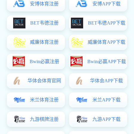
学校连续六年年检优秀，是省域
“
制试点院校，教育部一站式学生社区
具有国家级骨干专业；获多项国家级、
家级、省级技能大赛奖、“挑战杯
级先锋队”。两次获批河北“职业教
收，承担了河北“省域高水平高职学校
校、诚信办学”示范性院校
大学生创业孵化示范园、河北省大
一、
考试安排和成绩
具体考试安排、成绩查询及录
关消息。录取结果考生也可向我院查
二、录取规则
1.实行按考试类分类录取。