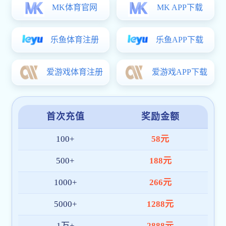
2.身体健康状况符合相关专业培养要求的
低分依次录取。
3.总分相同时，报考面向普通
学、专业基础、职业适应性测
氨弦瞪苹目忌来伪冉现耙导寄、语
绩，择优录取。
4.考生所报专业志愿不能满足时
业；不服从专业调剂，予以退档处理
5.在集中志愿录取缺额时，按照
6.所有考生入学后外语教学为英语
7.免试录取相关要求、公告详
三、免试入学
对于获得由教育部主办的全国职业院校技