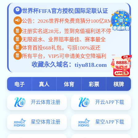
招生
中专招生
作者
联系我们