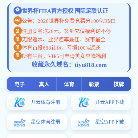
速递
政策速递
安博体育-安
作者
学校名称：安博体育-安博（中国） 办学
办学层次：专科 统一社会信用代码
办学类型：民办全日制普通院
安博体育-安博（中国）始建于
1999年