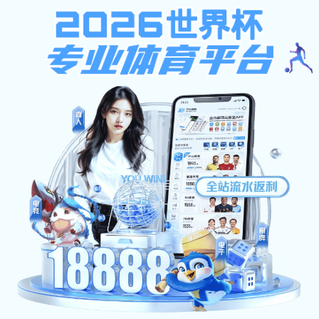
安博体育-安博（中国）
安博体育-安博（中国）:
安博体育-安博（中国）:
安博
招办首页
通知公告
安博体育-安博（中国）:
安博体育-安博（中国）:
联系我们
录取查询
安博体育-安博（中国）: 政策