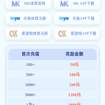
家庄市
“园林式单位”
；
荣获
河北省
学校安全工
堂
等称号
。
一、
考试方式与内容
考试实行
“文化素质+职业技能”的评价方
考试满分450分。文化素质考试包
高中毕业生计划的包含专业基础考试和职业适应
测试2科。
高职单招实施全省统一考试，考
二、
体检要求与录取规则
1.身体健康状况符合相关专业培养要求
嬖，根据考生总分由高分到低分依
2.总分相同时，报考面向普通高