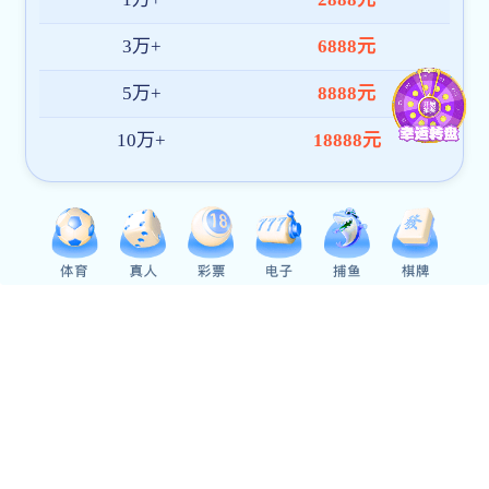
学、专业基础、职业适应性测试
氨弦瞪苹目忌来伪冉现耙导寄、语文
取。
3.考生所报专业志愿不能满足时
业；不服从专业调剂，予以退档处
4.在集中志愿录取缺额时，按
5.报考我校并符合
“技能拔尖人才免试录取
料的原件及复印件一并交到我校招生办
（
卧龙
核合格名单在学校官网招生专栏公示
三、招生专业及学宿费标准
1.专业和学费标准：
(1) 大数据与审计、财富管理