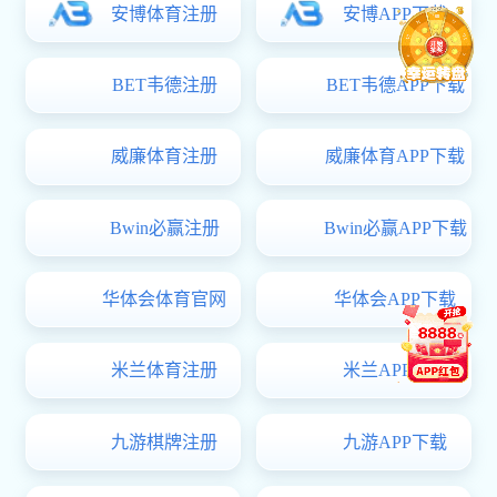
宋增瑞
张佳璇
李东溥
王骢睿
谭钰夏童
刘涵冰
张雪倩
刘释淼
张博
李志远
丁怀坤
邓凯