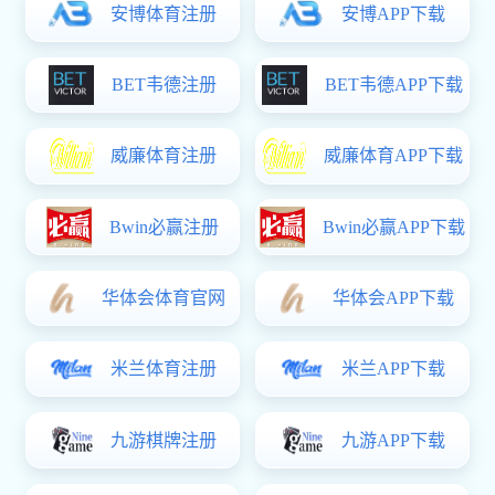
联系我们
地址：石家庄市鹿泉区卧龙路99号
地址：石家庄
电话：0311-82280596(卧龙院办)
电话：852010