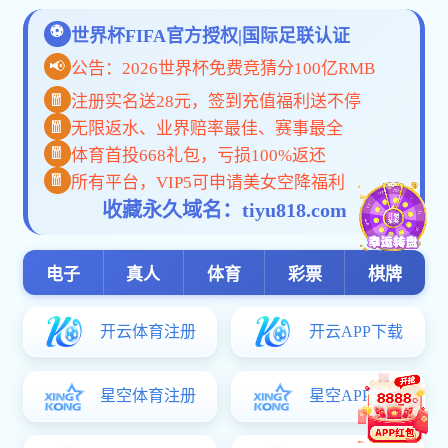
如何防范暴恐事件
时间：2025-09-01