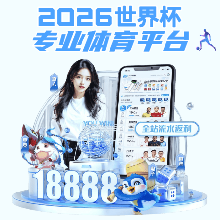
安博体育-安博（中国）
安博体育-安博（中国）:
安博体育-安博（中国
安博体育-安博（中国）首页
职能介绍
安博体育-安博（中国）:
安博体育-安博（中国）:
安全教育
防震减灾
治安防范
治安防范