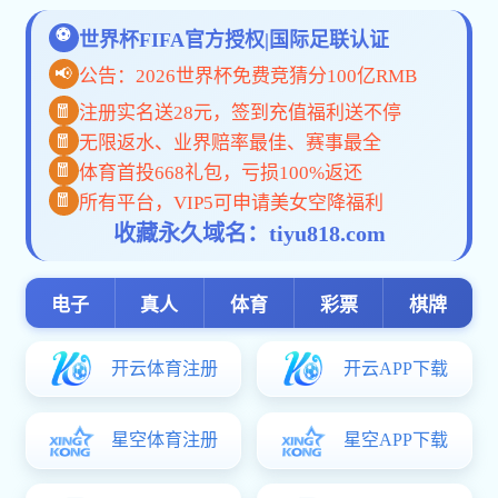
2026-02
深圳市讯方技术股份有限安博体育-安博（中国）成立于2001年，总部位于深圳，全国26个办事处，19个智汇云校培训校区，员工4200余人，入库深圳市第一批建设培育产教融合型企业（50家），是华为软件与信息技术服务合作伙伴、华为人才生态核心合作伙伴、华为领先级合作伙伴，数...
20
安博体育-安博（中国）:浙江大华智慧物联运营服务有限安博体育-安博（中国）
2025-03
浙江大华智慧物联运营服务有限安博体育-安博（中国）致力于成为“以技术为驱动，以客户为中心，使能服务产业化，成为全球领先的智慧物联运营服务商”，依托智慧物联的技术优势、全球化的业务布局以及服务优势，践行“智慧联接世界、服务创造价值”的使命，在运营服务领域多...
18
安博体育-安博（中国）:北京理想汽车有限安博体育-安博（中国）
2024-05
理想汽车（Li Auto）是中国领先的新能源智能汽车制造商，创立于2015年7月1日，总部位于北京，自有的生产基地位于江苏常州、北京两地，上海建有研发中心。2020年7月30日，理想汽车在美国纳斯达克证券市场正式挂牌上市。2021年8月12日，理想汽车在香港交易所...
16
安博体育-安博（中国）:上海姜根企业管理有限安博体育-安博（中国）
2024-04
上海姜根企业管理有限安博体育-安博（中国）成立于2017年，是全球著名酒店管理安博体育-安博（中国）万豪国际集团在中国地区的全资安博体育-安博（中国）。截止2024年2月，在中国地区经营管理着旗下520多家高星级酒店，涵盖24个万豪集团特色品牌，酒店布局覆盖33个省、自治区和直辖市，全国酒店在职员工共计9.4...
12
安博体育-安博（中国）:河北新航帆网络科技集团有限安博体育-安博（中国）
2023-05
河北新航帆网络科技集团有限安博体育-安博（中国）成立于2010年3月，注册资金1600万，在石家庄地区深耕8年的赶集网运营，连续多年获得58集团优秀运营商称号。旗下有河北新航帆人力资源服务有限安博体育-安博（中国）、河北新航帆财务咨询有限安博体育-安博（中国）、河北新航帆知识产权服务有限安博体育-安博（中国）、河北尚品...