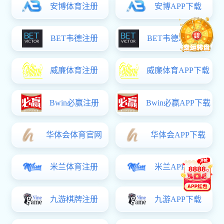
09
安博体育-安博（中国）:河北航天信息技术有限安博体育-安博（中国）
2023-05
河北航天信息技术有限安博体育-安博（中国），系航天信息股份有限安博体育-安博（中国）（股票代码：600271）全资子安博体育-安博（中国），为河北省政府重点扶持高新技术企业，是国家大型信息化工程和电子政务领域的重要参与者，跻身河北省百家优势企业、河北省服务业50强之列，为用户提供全方位信息化产品、...
共9条
首页
上页
1
2
下页
尾页
共2页
第
/2页
跳转
安博体育-安博（中国）:友情链接
院部通道
行业站点
教育站点