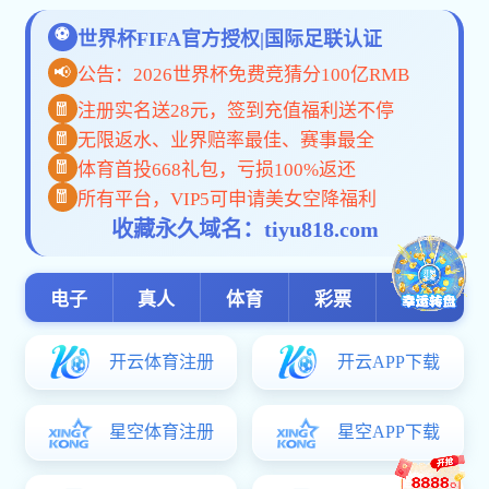
学生职业生涯规划”专题学术报告。本次报告由河北尚石文
国）主办，全院40名教师、266名学生到场聆听，反响热烈