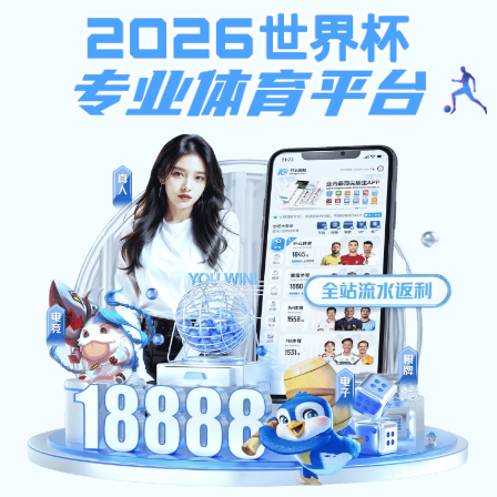
安博体育-安博（中国）
首页
安博体育-安博（中
安博体育-安博（中
国）简介
国）新闻
当前位置：
首页
安博体育-安博（中国）新闻
正文
>
>
传媒安博体育-安博（中国
为进一步拓宽师生行业视野，助力学子精准规划职业发展路径