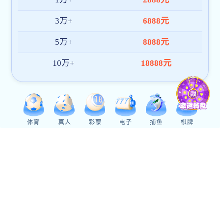
融媒体指挥中