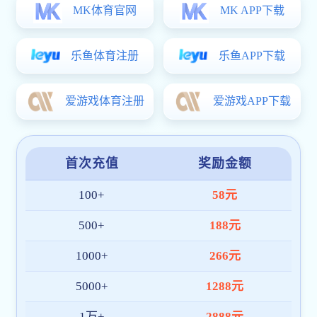
平米，投资近11
基地设施良好、功能
室、实景演播实训室