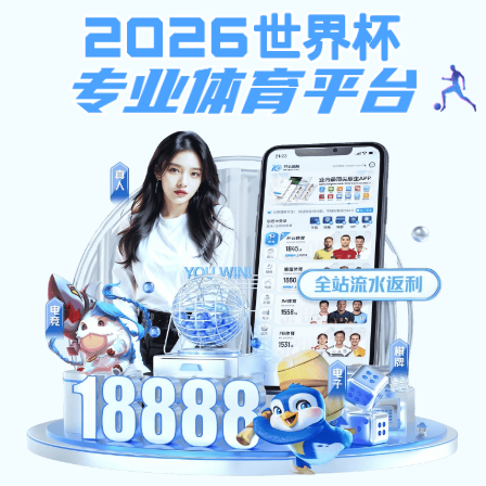
安博体育-安博（中国）
首页
安博体育-安博（中
安博体育-安博（中
国）简介
国）新闻
安博体育-安博（中国）简介
当前位置：
首页
安博体育-
一、
专业概况