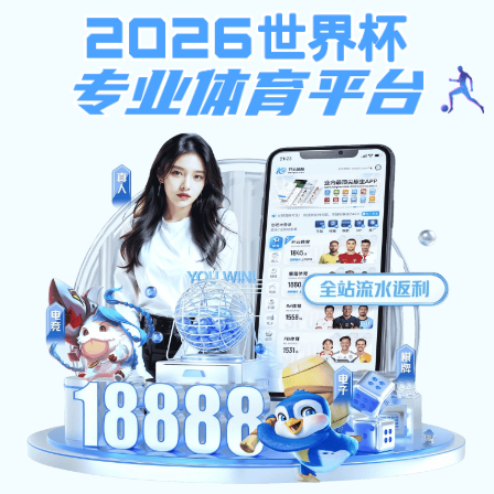
安博体育-安博（中国）
首页
安博体育-安博（中
安博体育-安博（中
国）简介
国）新闻
当前位置：
首页
安博体育-安博（中国）新闻
正文
>
>
访企拓岗｜走访盈绕图文设计