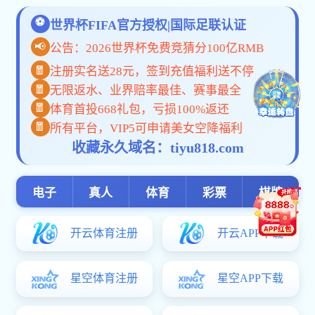
为扎实推进访企拓岗专项工作，精准对接行业用人需求
绕图文设计有限安博体育-安博（中国）开展走访调研，企业
交流会上，刘晓童经理围绕企业经营现状、主营业务
设计实操的应用型人才，看重学生的落地创作能力与岗位适配素养
入职培养等相关内容，同步介绍专业课程设置、在校生技能特点