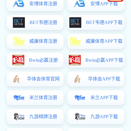
联系我们
地址：石家庄市鹿泉区卧龙路99号
地址：石家庄市新华区学府
电话：0311-82280596(卧龙院办)
电话：85201003(学府综合