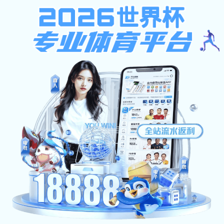
安博体育-安博（中国）
首页
安博体育-安博（中
安博体育-安博（中
国）简介
国）新闻
当前位置：
首页
通知公告
正文
>
>
关于公布202