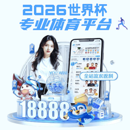
安博体育-安博（中国）
首页
安博体育-安博（中
安博体育-安博（中
国）简介
国）新闻
当前位置：
首页
党团建设
正文
>
>
传媒安博体育-安
为加强对入党积极分子、发展对象的教育和培养