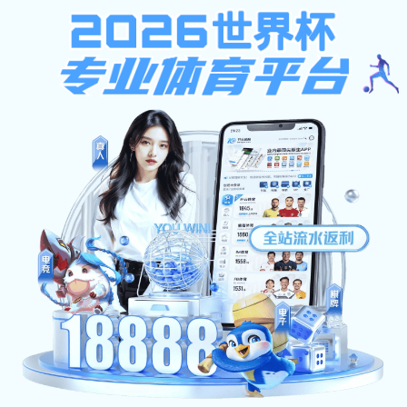
安博体育-安博（中国）
首页
安博体育-安博（中
安博体育-安博（中
国）简介
国）新闻
当前位置：
首页
党团建设
正文
>
>
“传承五四精神，争做