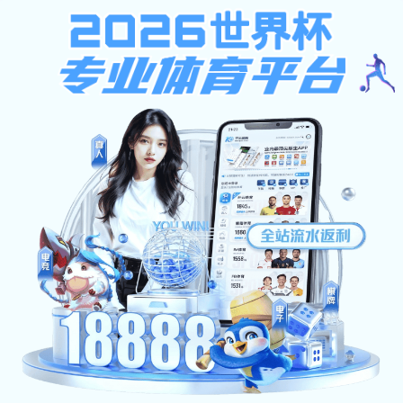
安博体育-安博（中国）
首页
安博体育-安博（中
安博体育-安博（中
国）简介
国）新闻
当前位置：
首页
学生活动
正文
>
>
传媒安博体育-安博（中国）扎