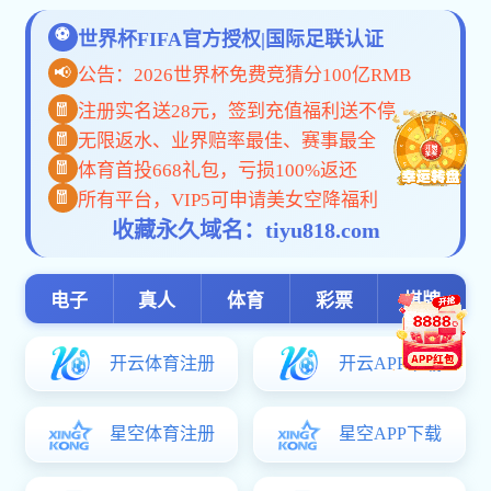
为进一步加强学生思想道德建设，提升学生文明素养，切
本次班会紧扣“文明礼仪伴我行 健康防护记心间”核心主题，辅导
心。文明礼仪与行为规范教育环节，辅导员以学校大学生文明
生聚焦日常学习生活具体场景，将文明礼仪内化为自觉行动
险，详细介绍流行性感冒、肺炎支原体感染、诺如病
饮食、作息习惯，提高自身免疫力。