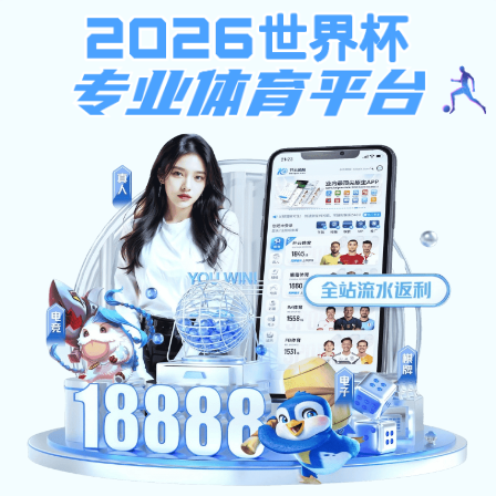
安博体育-安博（中国）
首页
安博体育-安博（中
安博体育-安博（中
国）简介
国）新闻
当前位置：
首页
学生活动
正文
>
>
传媒安博体育-安博（中国