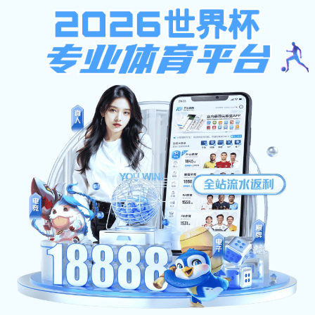
安博体育-安博（中国）
首页
安博体育-安博（中
安博体育-安博（中
国）简介
国）新闻
当前位置：
首页
学生活动
正文
>
>
传媒安博体育-安博（中国
为深入落实学校学生处《关于召开“拥抱春天 健康同行”主题教育