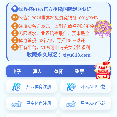
楼、实训楼指定自习室及实训室分层分类开展主题班会，全体在校
本次班会紧扣“拥抱春天 健康同行”核心主题，各班辅导员提前精
样的形式，让教育内容真正入耳、入脑、入心。
展望未来，我院将以此次主题班会为契机，持续巩
为习惯，切实筑牢校园文明健康防线，助力学生在春日里以