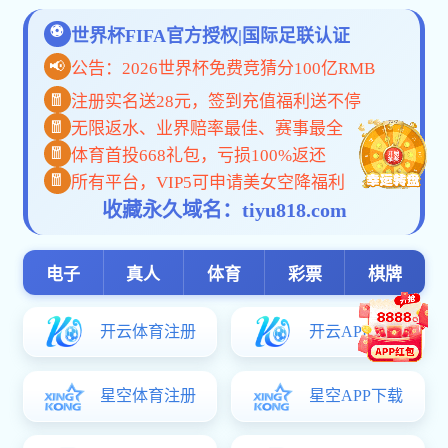
线，护航学生健康成长。
本次班会紧扣“不翻墙·不踩线--做清朗网络守护者”核心主题
心教育模块逐一展开：一是严划法律红线，明确“翻墙”行为
好法律底线；二是筑牢反诈防线，针对刷单返利、游戏交易
露”核心原则；三是规范网络言行，教育学生拒绝网络暴力、