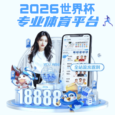
安博体育-安博（中国）
首页
安博体育-安博（中
安博体育-安博（中
国）简介
国）新闻
当前位置：
首页
校企合作
正文
>
>
访企拓岗促就业 校企携手