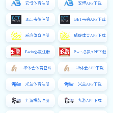
联系我们
地址：石家庄市鹿泉区卧龙路99号
地址：石家庄市新华区学府
电话：0311-82280596(卧龙院办)
电话：85201003(学府综合
82286661(卧龙招办) 82286662（卧龙招办）
传真：0311-82280615
Copyright 2022-20