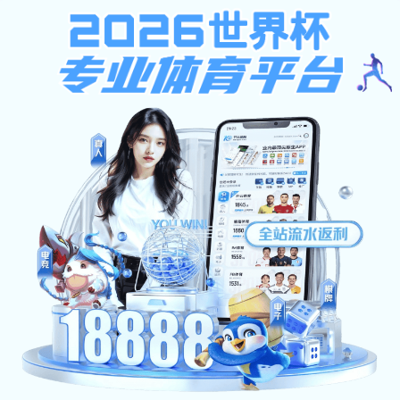
安博体育-安博（中国）
首页
安博体育-安博（中
安博体育-安博（中
国）简介
国）新闻
当前位置：
首页
校企合作
正文
>
>
传媒安博体育-安博（中国
国）访企