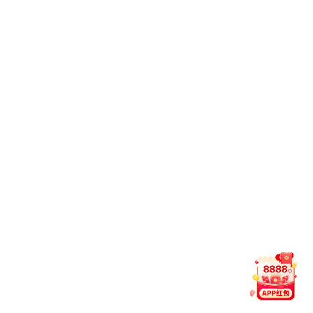
“：啬憔悴阊“喂馊偃胛。蛟龙跃大海，雄鹰搏苍穹
异成绩向家乡父老报喜！”入伍寄语贺卡发放环节，人武部部长
军营。