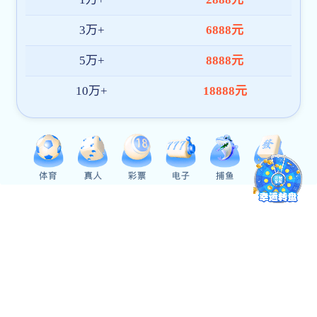
“孩子，到了部队好好干，家里的事不用惦记。”“虽然
的一句句饱含深情的“云端寄语”，温暖着每位新兵的心；“烽火连
往来习惯，将思念与感恩、成长与喜悦分享给家人。