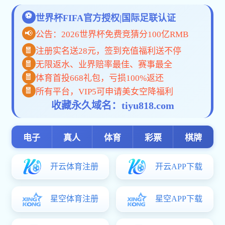
揣梦想、满眼期望，奔赴祖国大江南北座座军营。
军队的基础在士兵,士兵的源头在征兵。据了解，今年