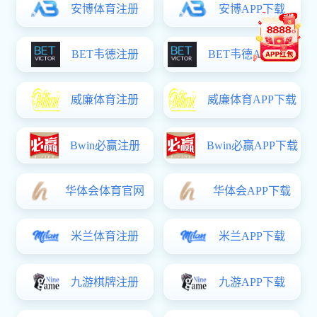
29
猎狐行动之我
03月
25
连队训练见证
03月
15
走，到祖
03月
22
石家庄新华区
09月
友情链接
中华人民共和国国防部
中国军网
全国征兵网