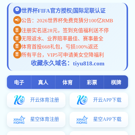
无线电测向竞赛十分有趣，像玩捉迷藏游戏似的，运动
的任何帮助和提示，只有测向机是运动员的忠实伙伴，向“主人”
所在方向，采用徒步方式，奔跑一定距离，迅速、
狡猾的狐狸，
“猎狐”行动
开始了！
此次趣味赛在无线电测向的基础上增加了难度，3月28日18:00
每小组获得了一张地图、一个测向机。小组要在地图