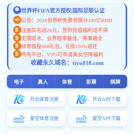
男儿有志在四方 一身戎装戍国防！3月15日，我校20
长赵光辉，学校副校长王永利，国防教育办公室主任
（中国）党总支书记郝艳在，信息工程安博体育-安博（中
国）党总支
副
书记任春娇，交通工程安博体育-安博（中国
松械男抡鞒蹋∫遣ㄖ鞒直敬位疃。
学校征兵工作自去年末发动以来，区武装部各级领导悉心指导
经过历时两个多月的严格体检、政考、役前教育等环节，