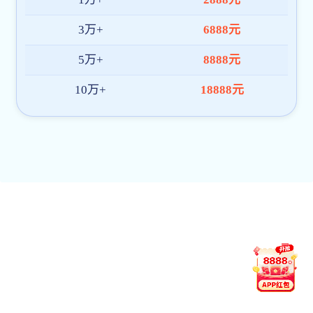
赵光辉在会上对学校各级领导、老师的高度重视和悉心组织
长为一名合格军人，在新征程上展现风采。”
“我宣誓：服从中国共产党的领导，全心全意为人民服务，
动证明，参军报国，不负青春，争取早日成为一名优秀的