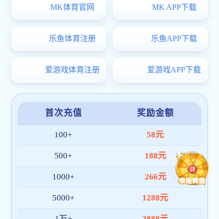
王永利在会上对经过层层选拔，最终定兵的38名同学表示
硬，政治过硬；二是希望他们做到以苦为荣、苦中求进
起军人神圣职责，为建设听党指挥、能打胜仗、作风