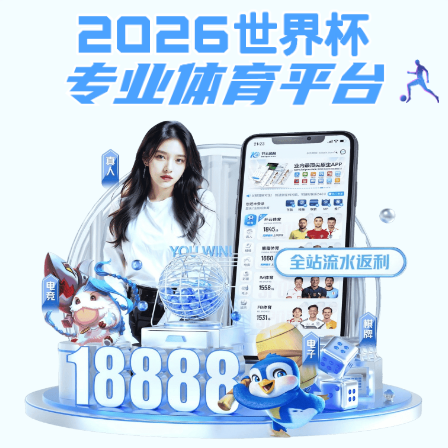
安博体育-安博（中国）
首页
当前位置：
首页
->
媒体聚焦
安博体育-安博（中国）:安博体育-安博
10