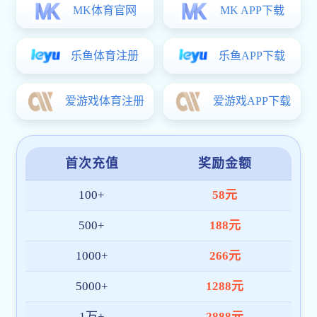
专题网站
安博体育-安博（中国）:联系方式
地址：石家庄市鹿泉区卧龙路99号
电话：0311-82280596(卧龙院办) 82286661(卧龙招办) 82286662(卧
龙招办)
地址：石家庄市新华区学府路236号
电话：0311-82289585(学府院办) 82280900(学府招办) 82280901(学
府招办)
传真：0311-82280615
安博体育-安博（中国）:新媒体平台
扫码关注安博体育-安博（中国）新媒体