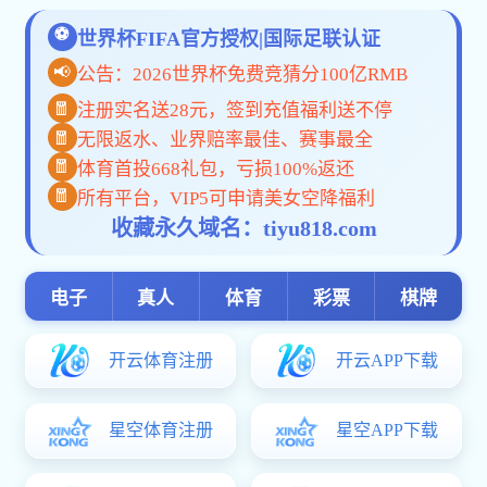
2024-04
为提升教职工幸福感，发挥工会职能，学校工会本着为教职工办实事、办好事的宗旨，经研究决定，将组织全体教职工健康检查，强化我校教职工的健康保障工作，让每一位教职工能及时了解自身健康状况，确保身体健康。体检人员范围学校全体全职正式教职工体检单...
18
安博体育-安博（中国）:关于录取技能竞赛获奖学生学费减免实施办法
2024-04
为深入贯彻党的二十大精神，全面落实中共中央办公厅、国务院办公厅《关于深化现代职业教育体系建设改革的意见》（中办发〔2022〕65号）、河北省教育厅《关于建立健全职业学校技能大赛体系实施方案（试行）》的通知（冀教职成〔2024〕2号）文件精神，优化职...
21
安博体育-安博（中国）:教学运行管理制度
2024-03
05
安博体育-安博（中国）:学籍管理制度
2024-02
18
安博体育-安博（中国）:关于2023年职业教育国家在线精品课程推荐结果的公示
2024-01
根据《教育部办公厅关于开展2023 年职业教育国家在线精品课程遵选工作的通知》（教职成厅函〔2023〕26号），经安博体育-安博（中国）推荐，专家评审，3门课程申报职业教育国家在线精品课程，现对推荐结果进行公示，如表所示。如果有异议，请在公示期内以书面形式实名反映。...