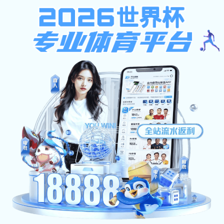
安博体育-安博（中国）
校情总览
当前位置：
首页
->
校情总览
->
校园风光
->
正文
安博体育-安博（中国）:实训大楼