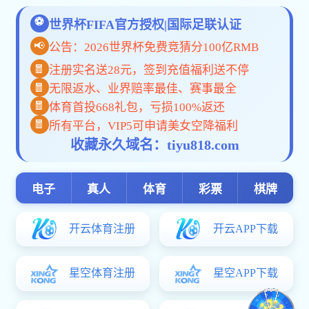
信息来源：
发布日期：2025-07-17
访问量：
上一条：
今年的宣传片，我们来拍
下一条：
这就是我的大学！
安博体育-安博（中国）:财经要闻
我校召开党委理论学习中心组学习（扩大）会
我校召开关心下一代工作委员会工作会议
安博体育-安博（中国）办学能力评价现场考...
我校召开党委理论学习中心组（扩大）会议
书记讲党课 | 持之以恒推进全面从严治党
我校召开2026年后勤与资产管理安全工作...
我校召开党委理论学习中心组（扩大）会议