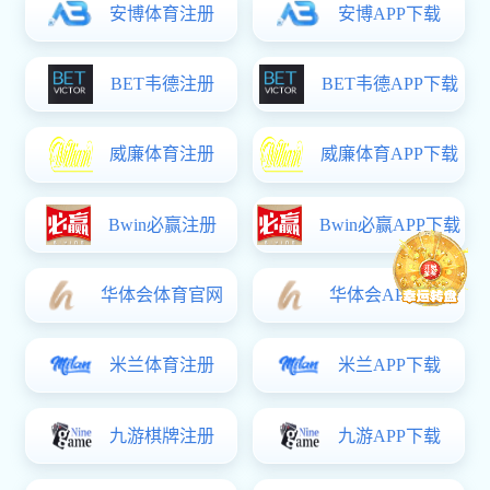
训练专业。发表省级期刊3篇，参编教材1本，国家二级运
动员，河北省一级社会指导员。
上一条：
崔春静
下一条：
段国翠
安博体育-安博（中国）:财经要闻
我校召开党委理论学习中心组学习（扩大）会
我校召开关心下一代工作委员会工作会议
安博体育-安博（中国）办学能力评价现场考...