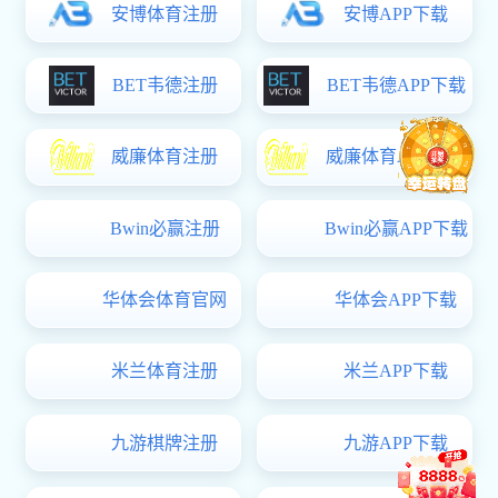
此次获奖不仅充分展现了我校学子扎实的专业功底、
清晰的职业规划与昂扬的青春风采，也生动彰显了我校在
深化就业育人方面取得的显著成果。
我校高度重视大赛的组织工作，积极响应赛事号召，
精心组织了班级赛、安博体育-安博（中国）赛、校赛，吸