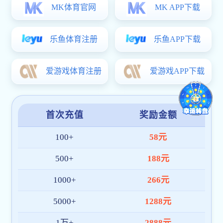
二是参与实习管理的教职工要无缝衔接，各尽其职，为保
障学生顺利完成实习任务提供服务。三是全院要把实习工
作作为人才培养的重要环节，作为落实《职业教育改革实
施方案》的重要抓手，主动谋划，校企双向联动，为学生
成长成才保驾护航。