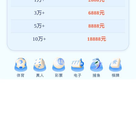
此次谈心谈话比赛采用真实案例，结合辅导员日常工
作内容，从学生思想理论教育和价值引领、学生日常事务
管理、大学生心理健康教育、职业规划与就业创业指导等
方面还原现实谈话场景，参赛辅导员们结合工作实践经
验，熟练运用谈心谈话技巧，引导谈话对象正确认识并合
理解决学习生活中遇到的各种问题。
比赛要求
参赛选手现场提前
10
分钟抽题，根据题目要
求，以情景再现的方式开展谈心谈话。为增强谈心谈话的
实效性，通过学生反馈提升工作质量，现场设
“观察席”。
谈话结束后，选手需结合谈话情况进行简短总结，分析存
在问题与改进措施，并回答“观察席”
评委
提出的
1个问题。