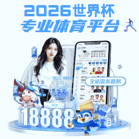
安博体育-安博（中国）
首页
当前位置：
首页
->
综合要闻
->
正文
安博体育-安博（中国）:我校举办第七届辅导员素质能力
大赛之谈心谈话比赛