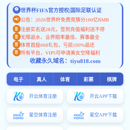
信息来源：
发布日期：2023-03-20
访问量：
为深入学习贯彻党的二十大精神
,推动我校辅导员职业
化、专业化发展,提升辅导员解决学生困惑与实际问题的能
力，结合我校第七届辅导员素质能力大赛安排，
3
月
17
日下
午，
学校在图书馆二楼
开展
第七届
辅导员素质能力
大赛
谈
心谈话
比赛。
经各二级安博体育-安博（中国）内部选拔和
推荐，最终来自
8个安博体育-安博（中国）14名参赛选手
参加
此次比赛
。