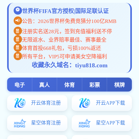
信息来源：山外组织工作
发布日期：2024-02-27
访问量：
2024年政府工作报告提出，大力推进现代化产业体系
建设，加快发展新质生产力。培育和发展新质生产力，创
新是核心要素，基础和先导靠教育。高校如何发挥支撑作
用，推动新质生产力发展？5位代表委员，同时也是大学书
记、校长，提出了建议，来听他们怎么说——