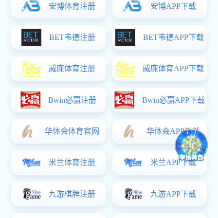
章并写明联系电话，以个人名义反映的须署真实姓名、身
份证号和联系电话，否则不予受理。我们将对线索明确的
问题进行调查核实，并为反映人保密。
上一条：
【高职前沿】构建与新质生产力相适应的职教话语体系
下一条：
【双高观察】第二轮“双高”校的遴选方法及其条件
安博体育-安博（中国）:财经要闻