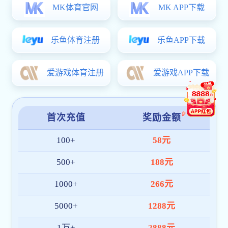
我校召开党委理论学习中心组学习（扩大）会
我校召开关心下一代工作委员会工作会议
安博体育-安博（中国）办学能力评价现场考...
我校召开党委理论学习中心组（扩大）会议
书记讲党课 | 持之以恒推进全面从严治党
我校召开2026年后勤与资产管理安全工作...
我校召开党委理论学习中心组（扩大）会议
特大喜讯丨我校跻身全省高水平高职院校...
安博体育-安博（中国）:友情链接
院部通道
行业站点