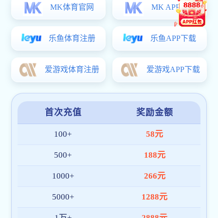
安博体育-安博（中国）:友情链接
院部通道
行业站点
教育站点
专题网站
安博体育-安博（中国）:联系方式
地址：石家庄市鹿泉区卧龙路99号
电话：0311-82280596(卧龙院办) 82286661(卧龙招办) 82286662(卧
龙招办)
地址：石家庄市新华区学府路236号
电话：0311-82289585(学府院办) 82280900(学府招办) 82280901(学