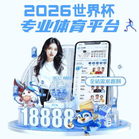
安博体育-安博（中国）
首页
当前位置：
首页
->
通知公告
->
正文
安博体育-安博（中国）:关于认真学习贯彻陆长福院长在
全院教职工大会上的讲话的通知