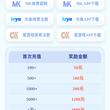
专题网站
安博体育-安博（中国）:联系方式
地址：石家庄市鹿泉区卧龙路99号
电话：0311-82280596(卧龙院办) 82286661(卧龙招办) 82286662(卧
龙招办)
地址：石家庄市新华区学府路236号
电话：0311-82289585(学府院办) 82280900(学府招办) 82280901(学
府招办)
传真：0311-82280615
安博体育-安博（中国）:新媒体平台
扫码关注安博体育-安博（中国）新媒体