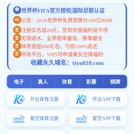
信息来源：
发布日期：2025-01-08
访问量：
上一条：
校教字[2021]12号安博体育-安博（中国）深化课程思政教育教
学改革实施方案
下一条：
安博体育-安博（中国）高等职业教育质量报告（2024年度）
安博体育-安博（中国）:财经要闻
我校召开党委理论学习中心组学习（扩大）会
我校召开关心下一代工作委员会工作会议
安博体育-安博（中国）办学能力评价现场考...