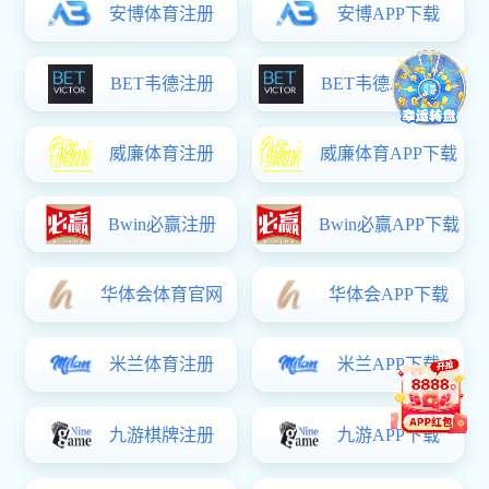
我校召开党委理论学习中心组（扩大）会议
书记讲党课 | 持之以恒推进全面从严治党
我校召开2026年后勤与资产管理安全工作...
我校召开党委理论学习中心组（扩大）会议
特大喜讯丨我校跻身全省高水平高职院校...
安博体育-安博（中国）:友情链接
院部通道
行业站点
教育站点