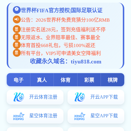
信息来源：
发布日期：2024-11-18
访问量：
上一条：
日常监控抽查通报
下一条：
质量月检查
安博体育-安博（中国）:财经要闻
我校召开党委理论学习中心组学习（扩大）会
我校召开关心下一代工作委员会工作会议
安博体育-安博（中国）办学能力评价现场考...
我校召开党委理论学习中心组（扩大）会议
书记讲党课 | 持之以恒推进全面从严治党