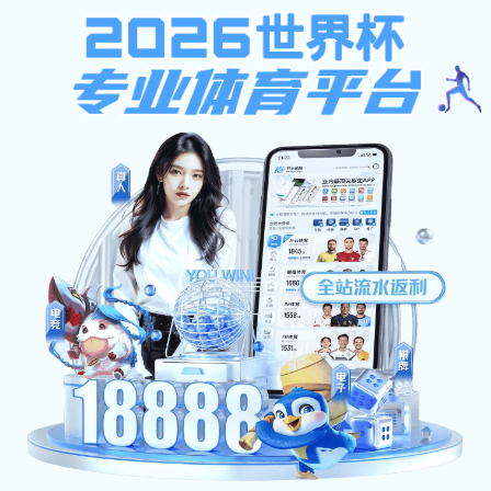
安博体育-安博（中国）
首页
当前位置：
首页
->
通知公告
->
正文
安博体育-安博（中国）:开学初综合大检查